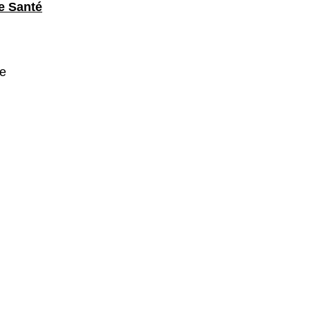
e Santé
ue