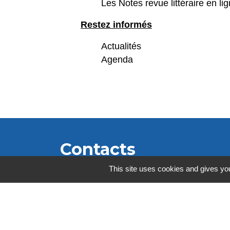
Les Notes revue littéraire en li
Restez informés
Actualités
Agenda
Contacts
This site uses cookies and gives you
Culture et Bibliothèques Pour Tous 71
(CBPT71)
500 route de Loyse
71570 La Chapelle-de-Guinchay -